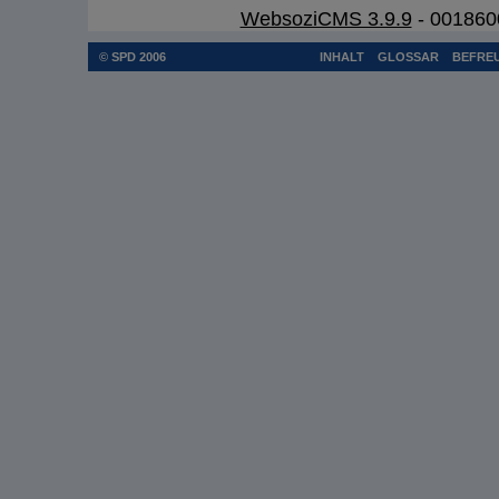
WebsoziCMS 3.9.9
- 001860
© SPD 2006
INHALT
GLOSSAR
BEFREU