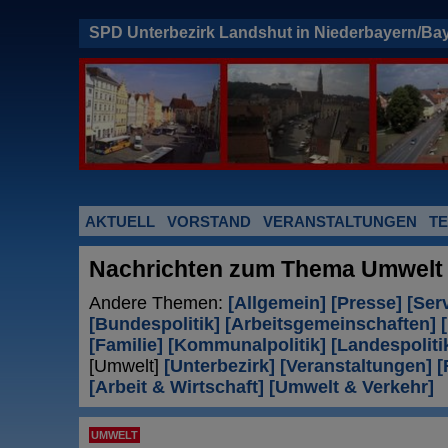
SPD Unterbezirk Landshut in Niederbayern/Ba
AKTUELL
VORSTAND
VERANSTALTUNGEN
T
Nachrichten zum Thema
Umwelt
Andere Themen:
[Allgemein]
[Presse]
[Ser
[Bundespolitik]
[Arbeitsgemeinschaften]
[Familie]
[Kommunalpolitik]
[Landespoliti
[Umwelt]
[Unterbezirk]
[Veranstaltungen]
[
[Arbeit & Wirtschaft]
[Umwelt & Verkehr]
UMWELT